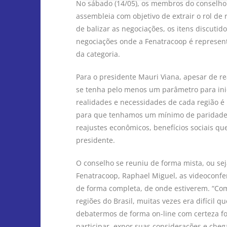
No sábado (14/05), os membros do conselho
assembleia com objetivo de extrair o rol de
de balizar as negociações, os itens discuti
negociações onde a Fenatracoop é represent
da categoria.
Para o presidente Mauri Viana, apesar de rea
se tenha pelo menos um parâmetro para inic
realidades e necessidades de cada região 
para que tenhamos um mínimo de paridade 
reajustes econômicos, benefícios sociais qu
presidente.
O conselho se reuniu de forma mista, ou sej
Fenatracoop, Raphael Miguel, as videoconfe
de forma completa, de onde estiverem. “Co
regiões do Brasil, muitas vezes era difícil 
debatermos de forma on-line com certeza f
participar, expor suas considerações e ch