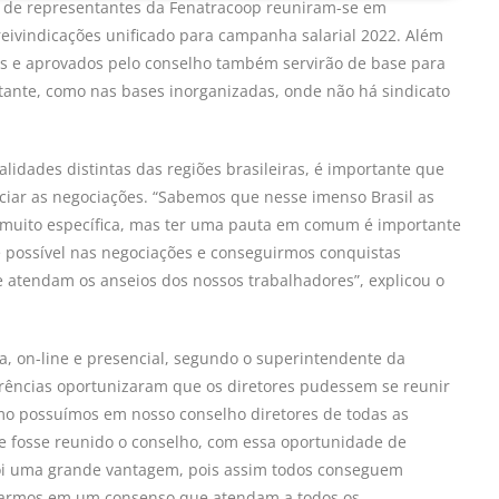
 de representantes da Fenatracoop reuniram-se em
 reivindicações unificado para campanha salarial 2022. Além
dos e aprovados pelo conselho também servirão de base para
ante, como nas bases inorganizadas, onde não há sindicato
lidades distintas das regiões brasileiras, é importante que
iar as negociações. “Sabemos que nesse imenso Brasil as
é muito específica, mas ter uma pauta em comum é importante
possível nas negociações e conseguirmos conquistas
e atendam os anseios dos nossos trabalhadores”, explicou o
a, on-line e presencial, segundo o superintendente da
rências oportunizaram que os diretores pudessem se reunir
mo possuímos em nosso conselho diretores de todas as
que fosse reunido o conselho, com essa oportunidade de
oi uma grande vantagem, pois assim todos conseguem
egarmos em um consenso que atendam a todos os