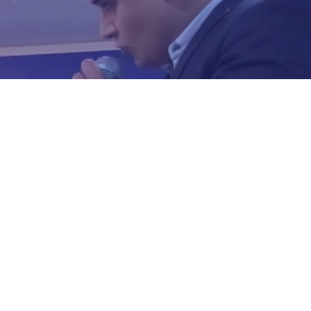
INSCREVER
Contato
Rua das Rosas n°8 - Jardim
Cuiabá - Cuiabá - MT CEP:
78043-128
(65) 3621 5881
contato@sintracoopmt.com.br