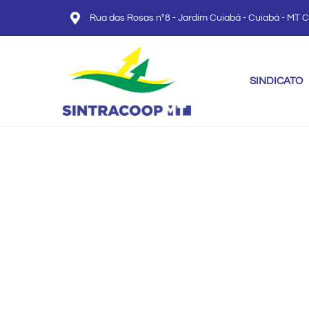
Rua das Rosas n°8 - Jardim Cuiabá - Cuiabá - MT 
SINDICATO