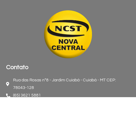
Contato
Rua das Rosas n°8 - Jardim Cuiabá - Cuiabá - MT CEP:
78043-128
(65) 3621 5881
contato@sintracoopmt.com.br
Sintracoop - MT © 2022 | Todos os direitos reservados