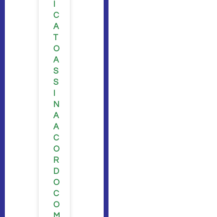
I
C
A
T
O
A
S
S
I
N
A
A
C
O
R
D
O
C
O
M