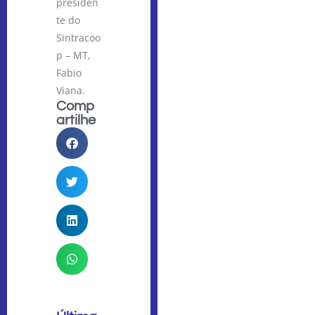
presiden
te do
Sintracoo
p – MT,
Fabio
Viana.
Comp
artilhe