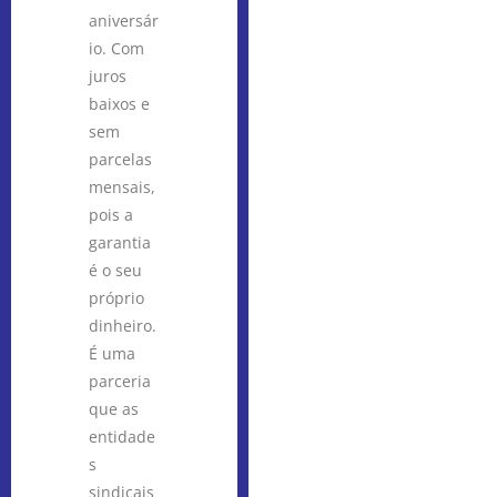
aniversár
io. Com
juros
baixos e
sem
parcelas
mensais,
pois a
garantia
é o seu
próprio
dinheiro.
É uma
parceria
que as
entidade
s
sindicais