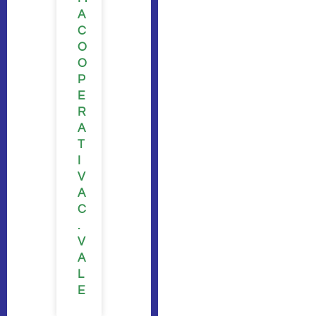
A
C
O
O
P
E
R
A
T
I
V
A
C
.
V
A
L
E